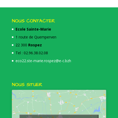
NOUS CONTACTER
Ecole Sainte-Marie
1 route de Quemperven
22 300
Rospez
Tel : 02.96.38.02.08
eco22.ste-marie.rospez@e-c.bzh
NOUS SITUER