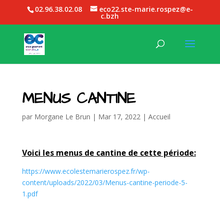
02.96.38.02.08
eco22.ste-marie.rospez@e-
c.bzh
MENUS CANTINE
par
Morgane Le Brun
|
Mar 17, 2022
|
Accueil
Voici les menus de cantine de cette période:
https://www.ecolestemarierospez.fr/wp-
content/uploads/2022/03/Menus-cantine-periode-5-
1.pdf