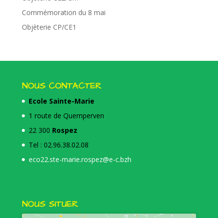
Commémoration du 8 mai
Objèterie CP/CE1
NOUS CONTACTER
Ecole Sainte-Marie
1 route de Quemperven
22 300
Rospez
Tel : 02.96.38.02.08
eco22.ste-marie.rospez@e-c.bzh
NOUS SITUER