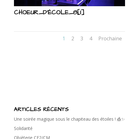
CHOEUR_D’ÉCOLE_8[1]
1
2
3
4
Prochaine
ARTICLES RÉCENTS
Une soirée magique sous le chapiteau des étoiles ! 🎪✨
Solidarité
Objèterie CE2/CM