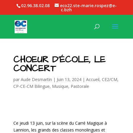
02.96.38.02.08
eco22.ste-marie.rospez@e-
c.bzh
CHOEUR D’ÉCOLE, LE
CONCERT
par
Aude Desmartin
|
Juin 13, 2024
|
Accueil
,
CE2/CM
,
CP-CE-CM Bilingue
,
Musique
,
Pastorale
Ce jeudi 13 juin, sur la scène du Carré Magique à
Lannion, les grands des classes monolingues et