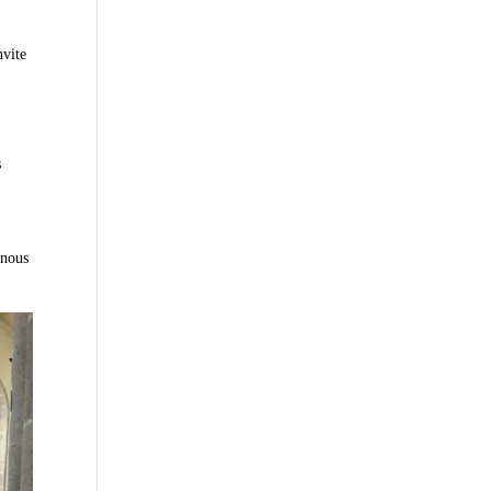
nvite
s
 nous