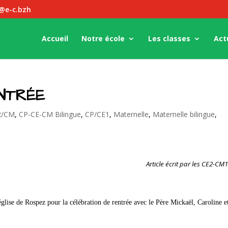
z@e-c.bzh
Accueil
Notre école
Les classes
Act
NTRÉE
2/CM
,
CP-CE-CM Bilingue
,
CP/CE1
,
Maternelle
,
Maternelle bilingue
,
Article écrit par les CE2-C
lise de Rospez pour la célébration de rentrée avec le Père Mickaël, Caroline e