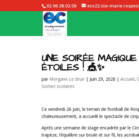
02.96.38.02.08
eco22.ste-marie.rospe
UNE SOIRÉE MAGIQUE
ÉTOILES ! 🎪✨
par
Morgane Le Brun
|
Juin 29, 2026
|
Accueil
,
Sorties scolaires
Ce vendredi 26 juin, le terrain de football de 
chaleureusement, a accueilli le spectacle de cir
Après une semaine de stage encadrée par le Cirq
trapèze, l’équilibre sur boule et sur fil, les acro