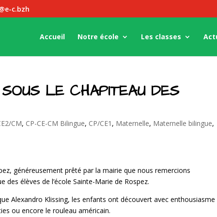
z@e-c.bzh
Accueil
Notre école
Les classes
Act
 SOUS LE CHAPITEAU DES
CE2/CM
,
CP-CE-CM Bilingue
,
CP/CE1
,
Maternelle
,
Maternelle bilingue
,
Rospez, généreusement prêté par la mairie que nous remercions
que des élèves de l’école Sainte-Marie de Rospez.
ue Alexandro Klissing, les enfants ont découvert avec enthousiasme 
baties ou encore le rouleau américain.