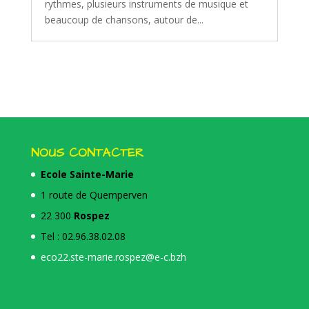
rythmes, plusieurs instruments de musique et
beaucoup de chansons, autour de...
NOUS CONTACTER
Ecole Sainte-Marie
1 route de Quemperven
22 300
Rospez
Tel : 02.96.38.02.08
eco22.ste-marie.rospez@e-c.bzh