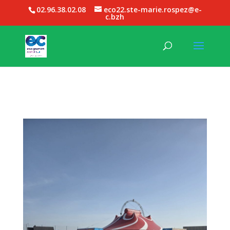
02.96.38.02.08
eco22.ste-marie.rospez@e-
c.bzh