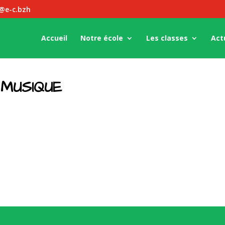
z@e-c.bzh
Accueil
Notre école
Les classes
Act
 MUSIQUE