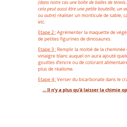
(dans notre cas une boîte de balles de tenni
cela peut aussi être une petite bouteille, un v
ou autre)
réaliser un monticule de sable, ca
etc.
Etape 2 :
Agrémenter la maquette de végé
de petites figurines de dinosaures.
Etape 3 :
Remplir la moitié de la cheminée
vinaigre blanc auquel on aura ajouté que
gouttes d’encre ou de colorant alimentai
plus de réalisme.
Etape 4 :
Verser du bicarbonate dans le cr
… Il n’y a plus qu’à laisser la chimie o