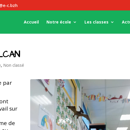
z@e-c.bzh
Accueil
Notre école
Les classes
Act
LCAN
e
,
Non classé
e par
 ont
ail sur
ôme de