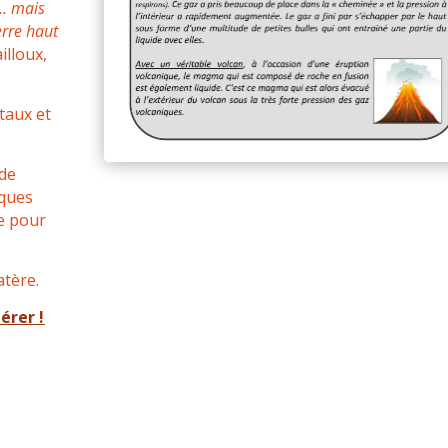
s… mais
erre haut
illoux,
taux et
 de
lques
re pour
atère.
pérer !