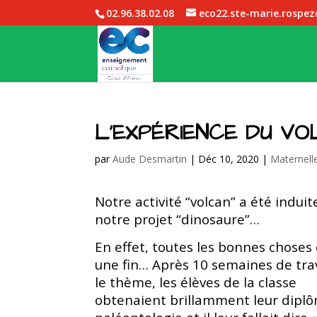
02.96.38.02.08
eco22.ste-marie.rospe
L’EXPÉRIENCE DU VO
par
Aude Desmartin
|
Déc 10, 2020
|
Maternell
Notre activité “volcan” a été induit
notre projet “dinosaure”…
En effet, toutes les bonnes choses
une fin… Après 10 semaines de trav
le thème, les élèves de la classe
obtenaient brillamment leur dipl