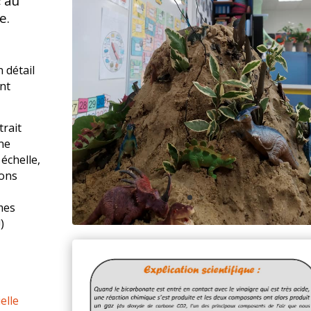
« au
e.
 détail
ont
trait
ne
 échelle,
ions
mes
)
elle